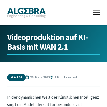
Zum
Inhalt
springen
Videoproduktion auf KI-
Basis mit WAN 2.1
20. März 2025
1 Min. Lesezeit
KI & RAG
In der dynamischen Welt der Künstlichen Intelligenz
sorgt ein Modell derzeit für besonders viel